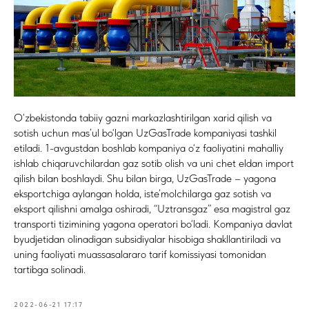
O‘zbekistonda tabiiy gazni markazlashtirilgan xarid qilish va
sotish uchun mas’ul bo‘lgan UzGasTrade kompaniyasi tashkil
etiladi. 1-avgustdan boshlab kompaniya o‘z faoliyatini mahalliy
ishlab chiqaruvchilardan gaz sotib olish va uni chet eldan import
qilish bilan boshlaydi. Shu bilan birga, UzGasTrade – yagona
eksportchiga aylangan holda, iste’molchilarga gaz sotish va
eksport qilishni amalga oshiradi, “Uztransgaz” esa magistral gaz
transporti tizimining yagona operatori bo‘ladi. Kompaniya davlat
byudjetidan olinadigan subsidiyalar hisobiga shakllantiriladi va
uning faoliyati muassasalararo tarif komissiyasi tomonidan
tartibga solinadi.
2022-06-21 17:17