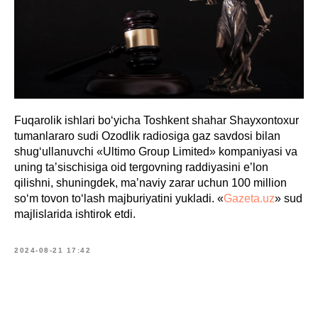
Fuqarolik ishlari boʻyicha Toshkent shahar Shayxontoxur
tumanlararo sudi Ozodlik radiosiga gaz savdosi bilan
shugʻullanuvchi «Ultimo Group Limited» kompaniyasi va
uning taʼsischisiga oid tergovning raddiyasini eʼlon
qilishni, shuningdek, maʼnaviy zarar uchun 100 million
soʻm tovon toʻlash majburiyatini yukladi. «
Gazeta.uz
» sud
majlislarida ishtirok etdi.
2024-08-21 17:42