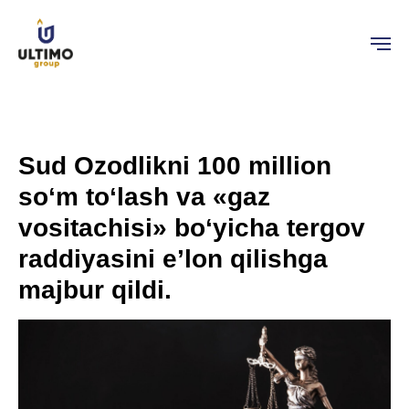
Sud Ozodlikni 100 million
so‘m to‘lash va «gaz
vositachisi» bo‘yicha tergov
raddiyasini e’lon qilishga
majbur qildi.