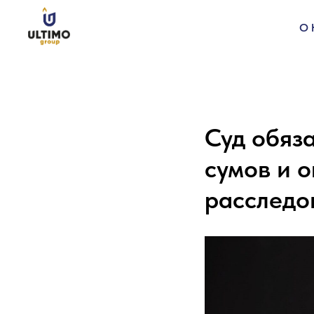
О
Суд обяз
сумов и 
расследо