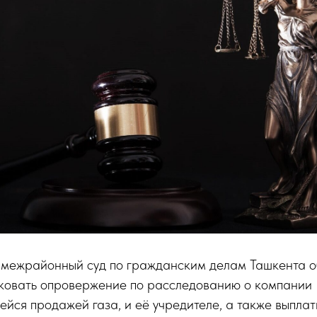
межрайонный суд по гражданским делам Ташкента о
ковать опровержение по расследованию о компании 
ейся продажей газа, и её учредителе, а также выплат