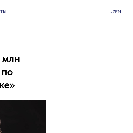
КТЫ
UZ
EN
 млн
 по
ке»