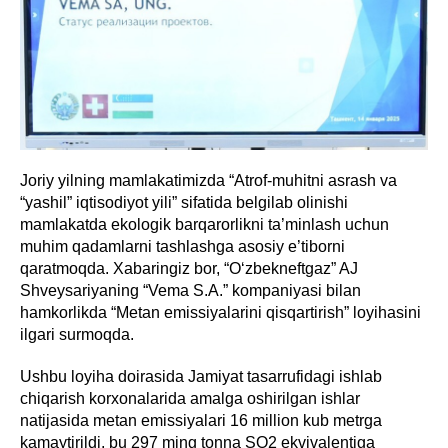
Joriy yilning mamlakatimizda “Atrof-muhitni asrash va
“yashil” iqtisodiyot yili” sifatida belgilab olinishi
mamlakatda ekologik barqarorlikni ta’minlash uchun
muhim qadamlarni tashlashga asosiy e’tiborni
qaratmoqda. Xabaringiz bor, “O‘zbekneftgaz” AJ
Shveysariyaning “Vema S.A.” kompaniyasi bilan
hamkorlikda “Metan emissiyalarini qisqartirish” loyihasini
ilgari surmoqda.
Ushbu loyiha doirasida Jamiyat tasarrufidagi ishlab
chiqarish korxonalarida amalga oshirilgan ishlar
natijasida metan emissiyalari 16 million kub metrga
kamaytirildi, bu 297 ming tonna SO2 ekvivalentiga