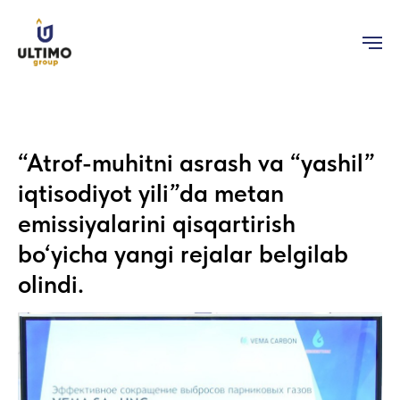
“Atrof-muhitni asrash va “yashil”
iqtisodiyot yili”da metan
emissiyalarini qisqartirish
bo‘yicha yangi rejalar belgilab
olindi.